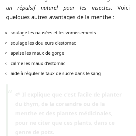
un répulsif naturel pour les insectes
. Voici
quelques autres avantages de la menthe :
soulage les nausées et les vomissements
soulage les douleurs d’estomac
apaise les maux de gorge
calme les maux d’estomac
aide à réguler le taux de sucre dans le sang
🌱 Il explique que c’est facile de planter
du thym, de la coriandre ou de la
menthe et des plantes médicinales,
pour ne citer que ces plants, dans ce
genre de pots.