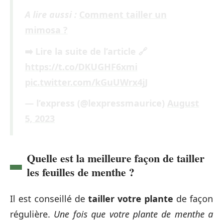
A lire aussi :
Comment tailler un
mimosa ?
➡️ Lire la suite de l’article 🔗
https://t.co/DKUGHF6xmi
pic.twitter.com/kGuUWrx4jJ
— l’express (@lexpressmaurice)
August
5, 2023
Quelle est la meilleure façon de tailler
les feuilles de menthe ?
Il est conseillé de
tailler votre plante
de façon
régulière.
Une fois que votre plante de menthe a