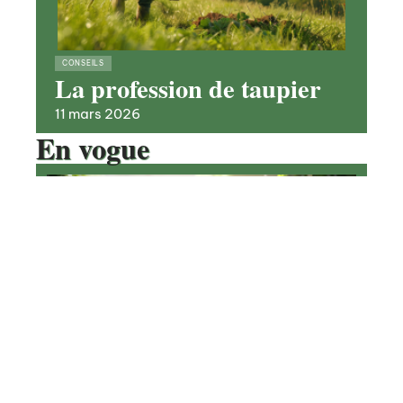
CONSEILS
La profession de taupier
11 mars 2026
En vogue
Notre avis sur la formation
« Jardinage bio » pour créer le
jardin parfait
Contact
Mentions Légales
Sitemap
CONSEILS
© 2025 | loisiragri.fr