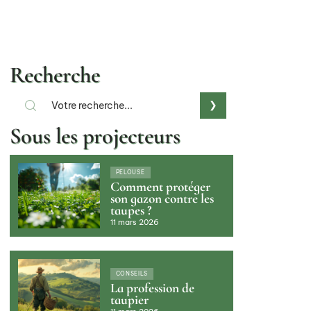
Recherche
Sous les projecteurs
PELOUSE
Comment protéger
son gazon contre les
taupes ?
11 mars 2026
CONSEILS
La profession de
taupier