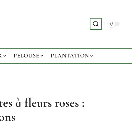
R
PELOUSE
PLANTATION
s à fleurs roses :
ions