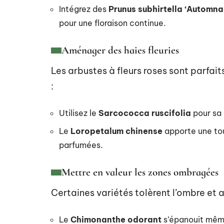
Intégrez des
Prunus subhirtella ‘Automna
pour une floraison continue.
Aménager des haies fleuries
Les arbustes à fleurs roses sont parfai
:
Utilisez le
Sarcococca ruscifolia
pour sa 
Le
Loropetalum chinense
apporte une tou
parfumées.
Mettre en valeur les zones ombragées
Certaines variétés tolèrent l’ombre et a
Le
Chimonanthe odorant
s’épanouit même