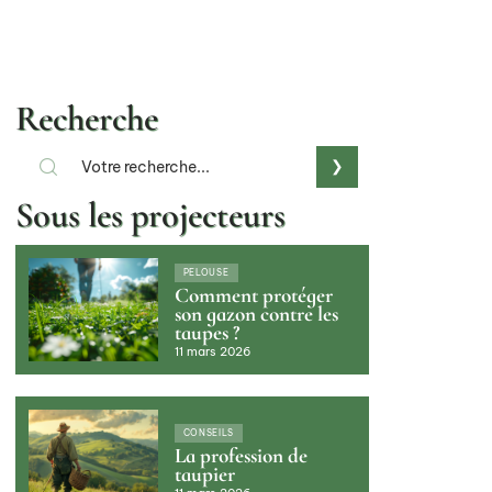
Recherche
Sous les projecteurs
PELOUSE
Comment protéger
son gazon contre les
taupes ?
11 mars 2026
CONSEILS
La profession de
taupier