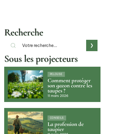
Recherche
Sous les projecteurs
PELOUSE
Comment protéger
son gazon contre les
taupes ?
11 mars 2026
CONSEILS
La profession de
taupier