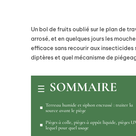
Un bol de fruits oublié sur le plan de tr
arrosé, et en quelques jours les mouche
efficace sans recourir aux insecticide
diptères et quel mécanisme de piégeag
SOMMAIRE
Terreau humide et siphon encrassé : traiter la
source avant le piège
Pièges à colle, pièges à appât liquide, pièges U
lequel pour quel usage